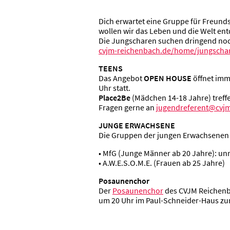
Dich erwartet eine Gruppe für Freund
wollen wir das Leben und die Welt en
Die Jungscharen suchen dringend noch
cvjm-reichenbach.de/home/jungscha
TEENS
Das Angebot
OPEN HOUSE
öffnet imm
Uhr statt.
Place2Be
(Mädchen 14-18 Jahre) treff
Fragen gerne an
jugendreferent@cvjm
JUNGE ERWACHSENE
Die Gruppen der jungen Erwachsenen e
• MfG (Junge Männer ab 20 Jahre): un
• A.W.E.S.O.M.E. (Frauen ab 25 Jahre)
Posaunenchor
Der
Posaunenchor
des CVJM Reichenba
um 20 Uhr im Paul-Schneider-Haus zu