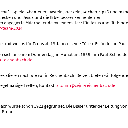
schaft, Spiele, Abenteuer, Basteln, Werkeln, Kochen, Spaß und m
tdecken und Jesus und die Bibel besser kennenlernen.
 engagierte Mitarbeitende mit einem Herz für Jesus und für Kinder
r-team-2024
.
er mittwochs für Teens ab 13 Jahren seine Türen. Es findet im Paul
en sich an einem Donnerstag im Monat um 18 Uhr im Paul-Schneide
-reichenbach.de
xistieren nach wie vor in Reichenbach. Derzeit bieten wir folgend
regelmäßige Treffen, Kontakt:
a.tomm@cvjm-reichenbach.de
ch wurde schon 1922 gegründet. Die Bläser unter der Leitung von 
r Probe.