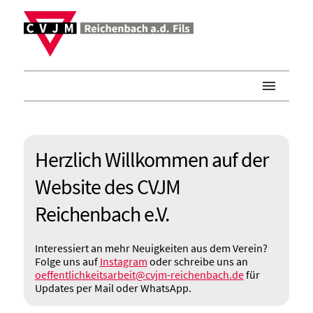
HOME
VORSTAND
Herzlich Willkommen auf der
MITGLIED WERDEN
Website des CVJM
SPENDEN
Reichenbach e.V.
GRUPPEN & KREISE
Interessiert an mehr Neuigkeiten aus dem Verein?
MITARBEITENDE
Folge uns auf
Instagram
oder schreibe uns an
oeffentlichkeitsarbeit@cvjm-reichenbach.de
für
KIRCHENGEMEINDE
Updates per Mail oder WhatsApp.